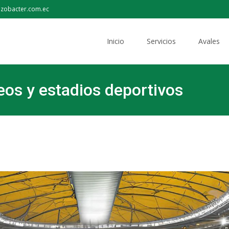
izobacter.com.ec
Inicio
Servicios
Avales
eos y estadios deportivos