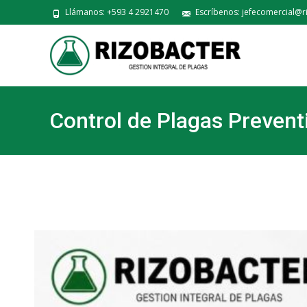
Llámanos: +593 4 2921470
Escríbenos: jefecomercial@r
Control de Plagas Prevent